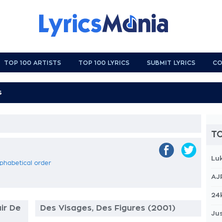
TOP 100 ARTISTS
TOP 100 LYRICS
SUBMIT LYRICS
CO
TO
Lu
alphabetical order
AJ
24
ir De
Des Visages, Des Figures (2001)
Jus