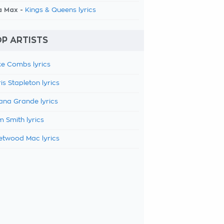
a Max -
Kings & Queens lyrics
P ARTISTS
e Combs lyrics
is Stapleton lyrics
ana Grande lyrics
 Smith lyrics
etwood Mac lyrics