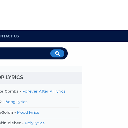
NTACT US
P LYRICS
ke Combs -
Forever After All lyrics
R -
Bang! lyrics
kGoldn -
Mood lyrics
tin Bieber -
Holy lyrics