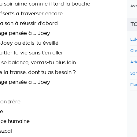
du soir aime comme il tord la bouche
Av
 déserts a traverser encore
aison à réussir d'abord
TO
nge pensée à ... Joey
Luk
Joey ou étais-tu éveillé
Chr
itter la vie sans t'en aller
 se balance, verras-tu plus loin
Ari
 la transe, dont tu as besoin ?
Sam
nge pensée a ... Joey
Fle
son frère
ie
ace humaine
ezcal