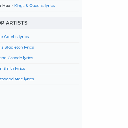
a Max -
Kings & Queens lyrics
P ARTISTS
e Combs lyrics
is Stapleton lyrics
ana Grande lyrics
 Smith lyrics
etwood Mac lyrics