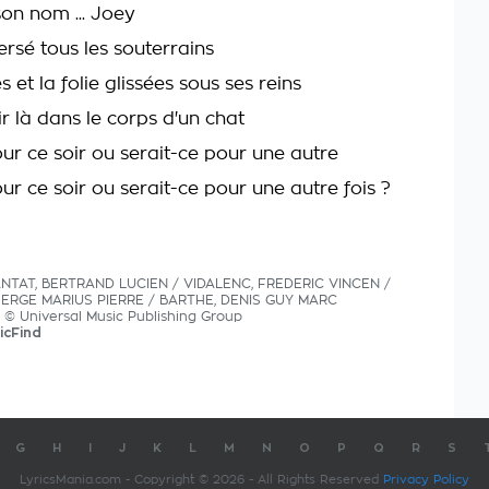
son nom ... Joey
rsé tous les souterrains
et la folie glissées sous ses reins
nir là dans le corps d'un chat
ur ce soir ou serait-ce pour une autre
ur ce soir ou serait-ce pour une autre fois ?
ANTAT, BERTRAND LUCIEN / VIDALENC, FREDERIC VINCEN /
SERGE MARIUS PIERRE / BARTHE, DENIS GUY MARC
cs © Universal Music Publishing Group
icFind
G
H
I
J
K
L
M
N
O
P
Q
R
S
LyricsMania.com - Copyright © 2026 - All Rights Reserved
Privacy Policy