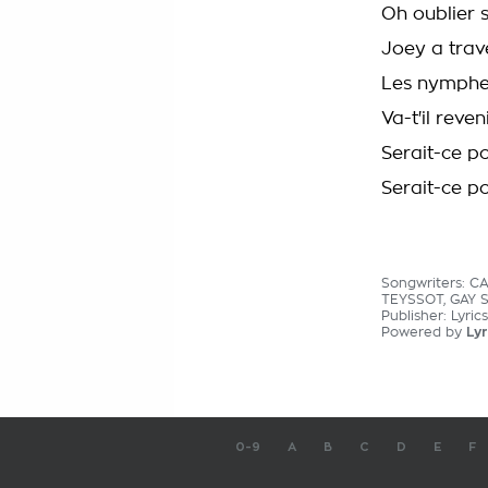
Oh oublier 
Joey a trave
Les nymphes 
Va-t'il reve
Serait-ce po
Serait-ce po
Songwriters: C
TEYSSOT, GAY 
Publisher: Lyri
Powered by
Lyr
0-9
A
B
C
D
E
F