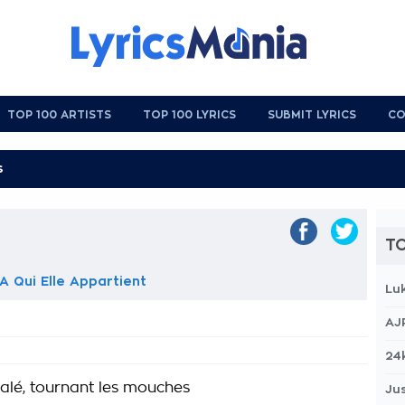
TOP 100 ARTISTS
TOP 100 LYRICS
SUBMIT LYRICS
CO
TO
A Qui Elle Appartient
Lu
AJ
I
24
falé, tournant les mouches
Jus