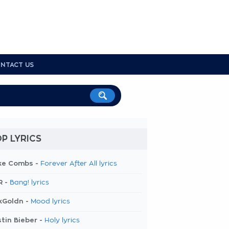
NTACT US
P LYRICS
ke Combs -
Forever After All lyrics
R -
Bang! lyrics
kGoldn -
Mood lyrics
tin Bieber -
Holy lyrics