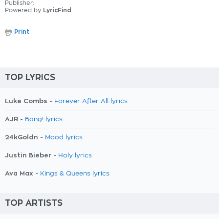
Publisher:
Powered by
LyricFind
Print
TOP LYRICS
Luke Combs -
Forever After All lyrics
AJR -
Bang! lyrics
24kGoldn -
Mood lyrics
Justin Bieber -
Holy lyrics
Ava Max -
Kings & Queens lyrics
TOP ARTISTS