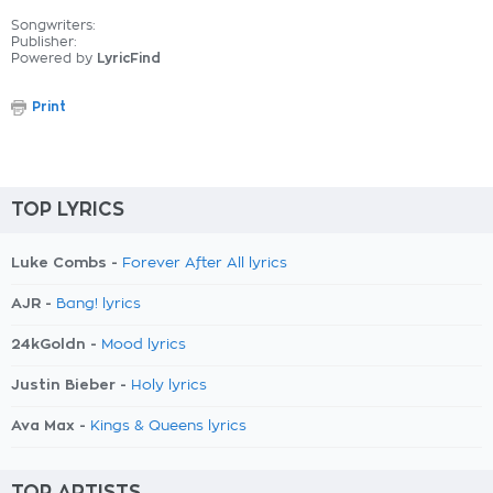
Songwriters:
Publisher:
Powered by
LyricFind
Print
TOP LYRICS
Luke Combs -
Forever After All lyrics
AJR -
Bang! lyrics
24kGoldn -
Mood lyrics
Justin Bieber -
Holy lyrics
Ava Max -
Kings & Queens lyrics
TOP ARTISTS