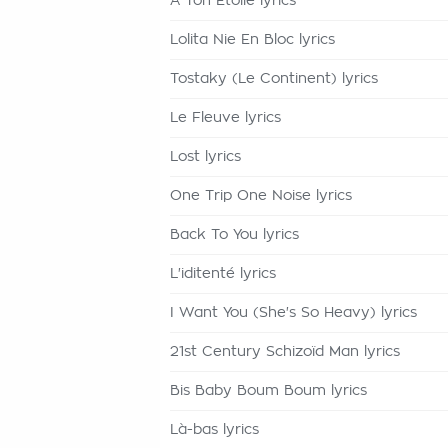
A Ton Étoile lyrics
Lolita Nie En Bloc lyrics
Tostaky (Le Continent) lyrics
Le Fleuve lyrics
Lost lyrics
One Trip One Noise lyrics
Back To You lyrics
L'iditenté lyrics
I Want You (She's So Heavy) lyrics
21st Century Schizoïd Man lyrics
Bis Baby Boum Boum lyrics
Là-bas lyrics