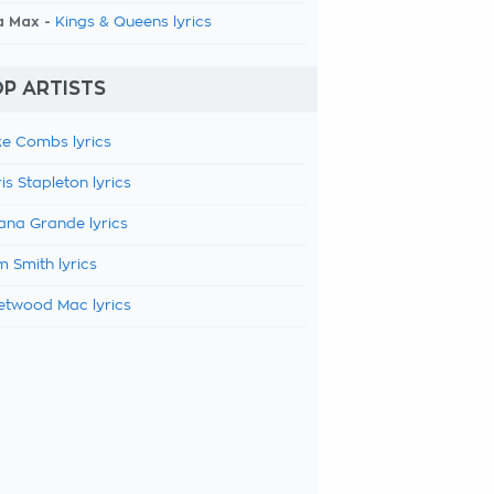
a Max -
Kings & Queens lyrics
P ARTISTS
e Combs lyrics
is Stapleton lyrics
ana Grande lyrics
 Smith lyrics
etwood Mac lyrics