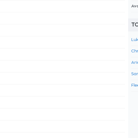
Av
TO
Luk
Chr
Ari
Sam
Fle