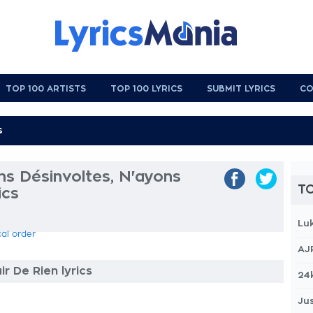
TOP 100 ARTISTS
TOP 100 LYRICS
SUBMIT LYRICS
CO
ns Désinvoltes, N'ayons
TO
ics
Lu
cal order
AJ
r De Rien lyrics
24
Jus