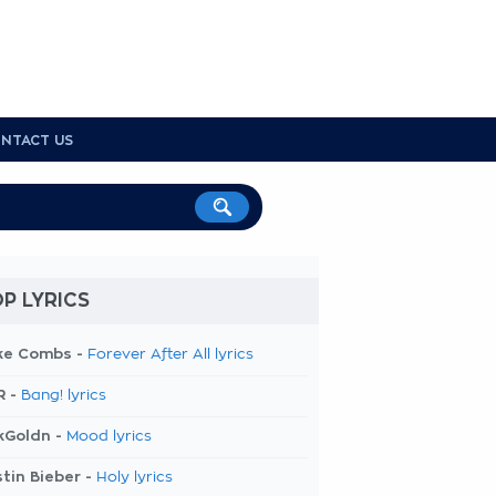
NTACT US
P LYRICS
ke Combs -
Forever After All lyrics
R -
Bang! lyrics
kGoldn -
Mood lyrics
tin Bieber -
Holy lyrics