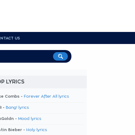
NTACT US
P LYRICS
ke Combs -
Forever After All lyrics
R -
Bang! lyrics
kGoldn -
Mood lyrics
tin Bieber -
Holy lyrics