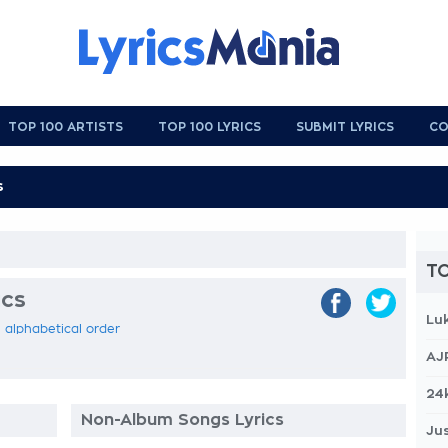
TOP 100 ARTISTS
TOP 100 LYRICS
SUBMIT LYRICS
CO
TO
ics
Lu
in alphabetical order
AJ
24
Non-Album Songs Lyrics
Jus