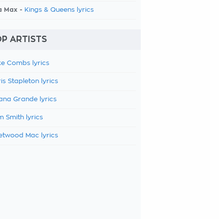
a Max -
Kings & Queens lyrics
P ARTISTS
e Combs lyrics
is Stapleton lyrics
ana Grande lyrics
 Smith lyrics
etwood Mac lyrics