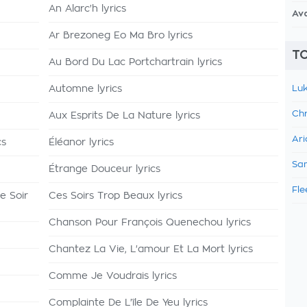
An Alarc'h lyrics
Av
Ar Brezoneg Eo Ma Bro lyrics
TO
Au Bord Du Lac Portchartrain lyrics
Automne lyrics
Luk
Chr
Aux Esprits De La Nature lyrics
Ari
cs
Éléanor lyrics
Sam
Étrange Douceur lyrics
Fle
e Soir
Ces Soirs Trop Beaux lyrics
Chanson Pour François Quenechou lyrics
Chantez La Vie, L'amour Et La Mort lyrics
Comme Je Voudrais lyrics
Complainte De L'île De Yeu lyrics