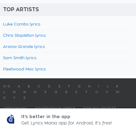
TOP ARTISTS
Luke Combs lyrics
Chris Stapleton lyrics
Ariana Grande lyrics
Sam Smith lyrics
Fleetwood Mac lyrics
0-9
A
B
C
D
E
F
G
H
I
J
K
L
M
N
O
P
Q
R
S
T
U
V
W
X
Y
Z
LYRICSMANIA
SOUNDTRACK LYRICS
TOP 100 ARTISTS
TOP 100 LYRICS
SUBMIT LYRICS
CONTACT US
It's better in the app
Get Lyrics Mania app for Android, it's free!
LyricsMania.com - Copyright © 2026 - All Rights Reserved
Privacy Policy