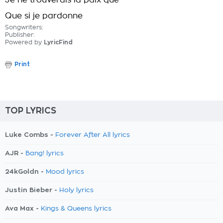
Je ne trouverais la paix que
Que si je pardonne
Songwriters:
Publisher:
Powered by
LyricFind
Print
TOP LYRICS
Luke Combs -
Forever After All lyrics
AJR -
Bang! lyrics
24kGoldn -
Mood lyrics
Justin Bieber -
Holy lyrics
Ava Max -
Kings & Queens lyrics