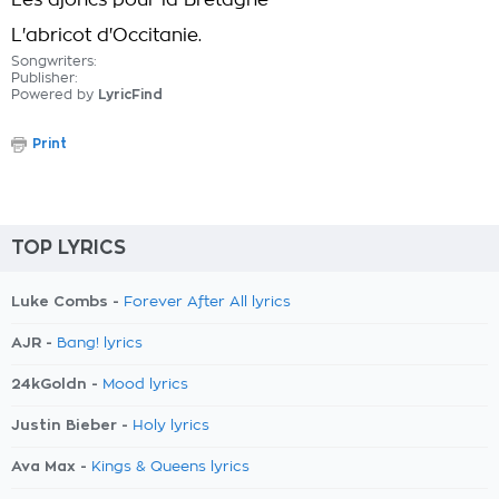
Les ajoncs pour la Bretagne
L'abricot d'Occitanie.
Songwriters:
Publisher:
Powered by
LyricFind
Print
TOP LYRICS
Luke Combs -
Forever After All lyrics
AJR -
Bang! lyrics
24kGoldn -
Mood lyrics
Justin Bieber -
Holy lyrics
Ava Max -
Kings & Queens lyrics