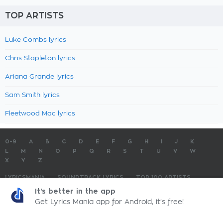
TOP ARTISTS
Luke Combs lyrics
Chris Stapleton lyrics
Ariana Grande lyrics
Sam Smith lyrics
Fleetwood Mac lyrics
0-9
A
B
C
D
E
F
G
H
I
J
K
L
M
N
O
P
Q
R
S
T
U
V
W
X
Y
Z
LYRICSMANIA
SOUNDTRACK LYRICS
TOP 100 ARTISTS
TOP 100 LYRICS
SUBMIT LYRICS
CONTACT US
It's better in the app
Get Lyrics Mania app for Android, it's free!
LyricsMania.com - Copyright © 2026 - All Rights Reserved
Privacy Policy