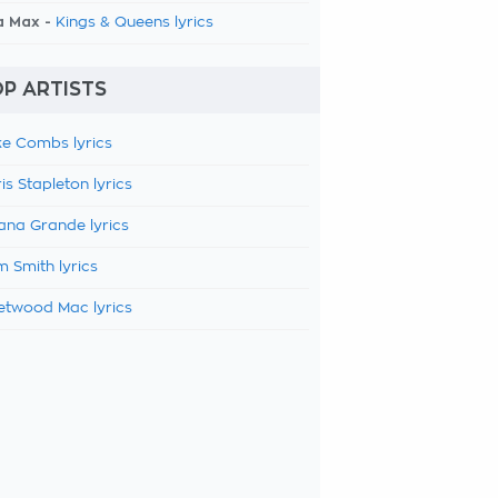
a Max -
Kings & Queens lyrics
P ARTISTS
e Combs lyrics
is Stapleton lyrics
ana Grande lyrics
 Smith lyrics
etwood Mac lyrics