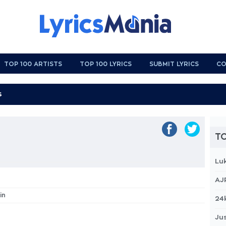
TOP 100 ARTISTS
TOP 100 LYRICS
SUBMIT LYRICS
CO
TO
Lu
AJ
in
24
Jus