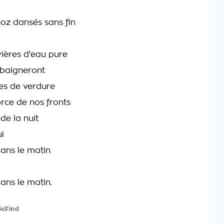
noz dansés sans fin
vières d'eau pure
e baigneront
ves de verdure
orce de nos fronts
de la nuit
i
dans le matin
ans le matin.
icFind