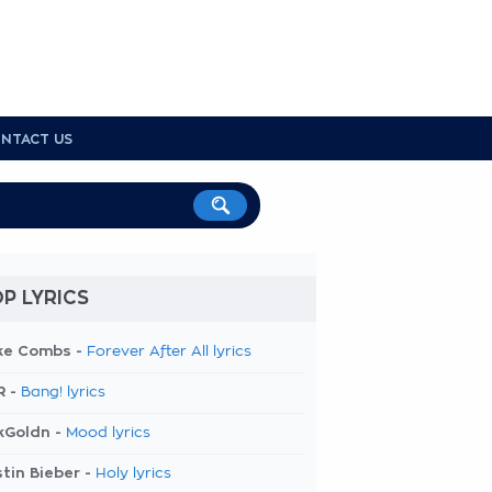
NTACT US
P LYRICS
ke Combs -
Forever After All lyrics
R -
Bang! lyrics
kGoldn -
Mood lyrics
tin Bieber -
Holy lyrics