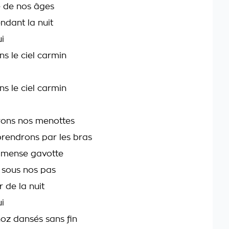
é de nos âges
ndant la nuit
i
s le ciel carmin
s le ciel carmin
rons nos menottes
rendrons par les bras
mmense gavotte
t sous nos pas
r de la nuit
i
noz dansés sans fin