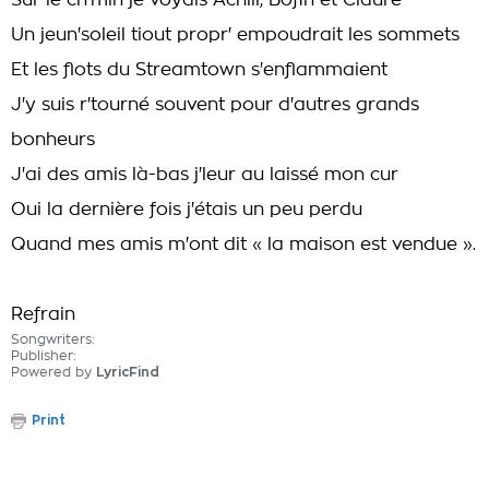
Sur le ch'min je voyais Achill, Bofin et Claure
Un jeun'soleil tiout propr' empoudrait les sommets
Et les flots du Streamtown s'enflammaient
J'y suis r'tourné souvent pour d'autres grands
bonheurs
J'ai des amis là-bas j'leur au laissé mon cur
Oui la dernière fois j'étais un peu perdu
Quand mes amis m'ont dit « la maison est vendue ».
Refrain
Songwriters:
Publisher:
Powered by
LyricFind
Print