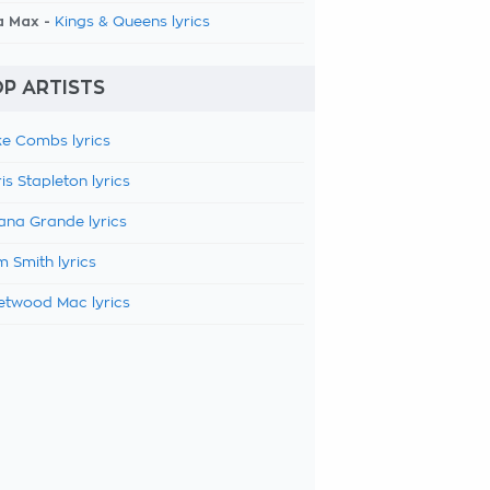
a Max -
Kings & Queens lyrics
P ARTISTS
e Combs lyrics
is Stapleton lyrics
ana Grande lyrics
 Smith lyrics
etwood Mac lyrics