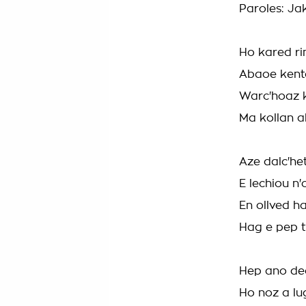
Paroles: Ja
Ho kared ri
Abaoe kent
Warc'hoaz k
Ma kollan al
Aze dalc'het
E lechiou n
En ollved h
Hag e pep t
Hep ano deo
Ho noz a lu