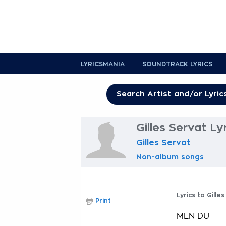
LYRICSMANIA
SOUNDTRACK LYRICS
Gilles Servat Ly
Gilles Servat
Non-album songs
Lyrics to Gille
Print
MEN DU