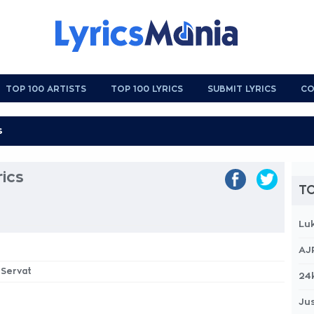
TOP 100 ARTISTS
TOP 100 LYRICS
SUBMIT LYRICS
CO
rics
TO
Lu
AJ
s Servat
24
Jus