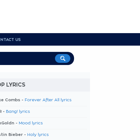
NTACT US
P LYRICS
ke Combs -
Forever After All lyrics
R -
Bang! lyrics
kGoldn -
Mood lyrics
tin Bieber -
Holy lyrics