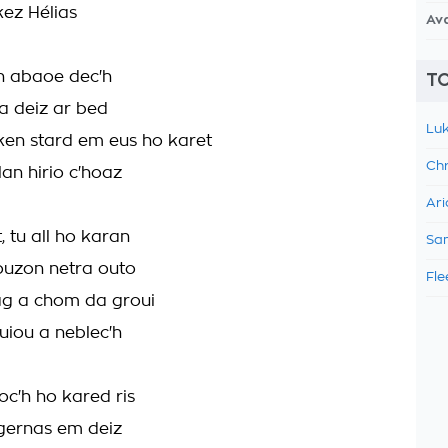
kez Hélias
Av
n abaoe dec'h
TO
a deiz ar bed
Luk
en stard em eus ho karet
Chr
an hirio c'hoaz
Ari
, tu all ho karan
Sam
'ouzon netra outo
Fle
ag a chom da groui
uiou a neblec'h
c'h ho kared ris
gernas em deiz