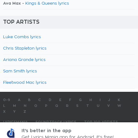
Ava Max -
Kings & Queens lyrics
TOP ARTISTS
Luke Combs lyrics
Chris Stapleton lyrics
Ariana Grande lyrics
Sam Smith lyrics
Fleetwood Mac lyrics
0-9
A
B
C
D
E
F
G
H
I
J
K
L
M
N
O
P
Q
R
S
T
U
V
W
X
Y
Z
LYRICSMANIA
SOUNDTRACK LYRICS
TOP 100 ARTISTS
TOP 100 LYRICS
SUBMIT LYRICS
CONTACT US
It's better in the app
Get Lyrics Mania app for Android, it's free!