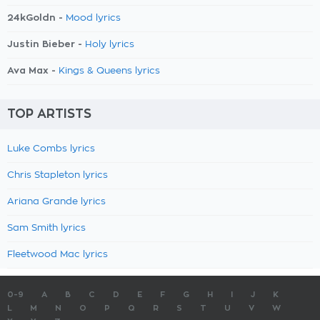
24kGoldn -
Mood lyrics
Justin Bieber -
Holy lyrics
Ava Max -
Kings & Queens lyrics
TOP ARTISTS
Luke Combs lyrics
Chris Stapleton lyrics
Ariana Grande lyrics
Sam Smith lyrics
Fleetwood Mac lyrics
0-9
A
B
C
D
E
F
G
H
I
J
K
L
M
N
O
P
Q
R
S
T
U
V
W