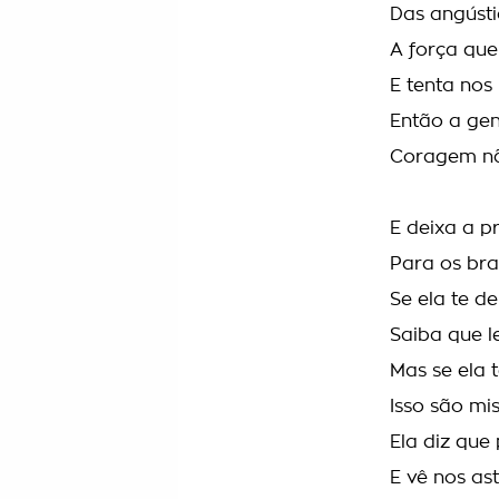
Das angústi
A força que
E tenta nos
Então a gen
Coragem nã
E deixa a p
Para os br
Se ela te d
Saiba que l
Mas se ela t
Isso são mi
Ela diz que 
E vê nos as