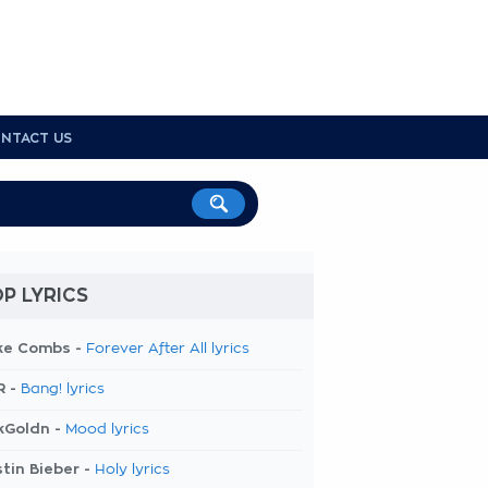
NTACT US
P LYRICS
ke Combs -
Forever After All lyrics
R -
Bang! lyrics
kGoldn -
Mood lyrics
tin Bieber -
Holy lyrics