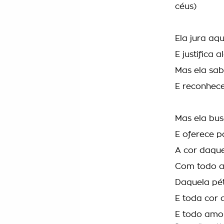
céus)
Ela jura aq
E justifica
Mas ela sa
E reconhece
Mas ela bus
E oferece p
A cor daque
Com todo 
Daquela pét
E toda cor 
E todo amor