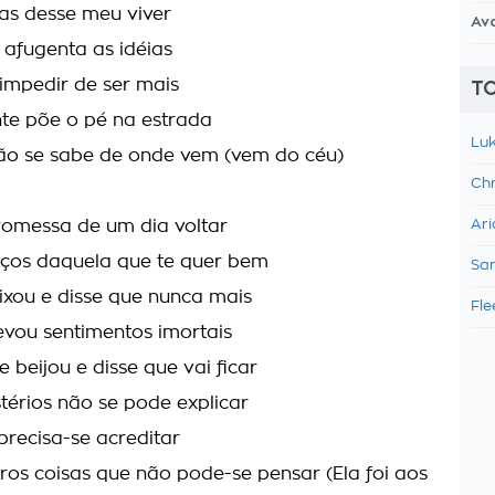
as desse meu viver
Av
 afugenta as idéias
 impedir de ser mais
TO
te põe o pé na estrada
Luk
o se sabe de onde vem (vem do céu)
Chr
romessa de um dia voltar
Ari
aços daquela que te quer bem
Sam
eixou e disse que nunca mais
Fle
evou sentimentos imortais
e beijou e disse que vai ficar
stérios não se pode explicar
precisa-se acreditar
tros coisas que não pode-se pensar (Ela foi aos