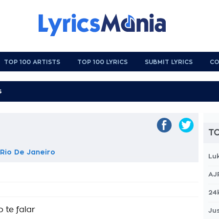
TOP 100 ARTISTS
TOP 100 LYRICS
SUBMIT LYRICS
CO
TO
 Rio De Janeiro
Lu
AJ
24
 te falar
Jus