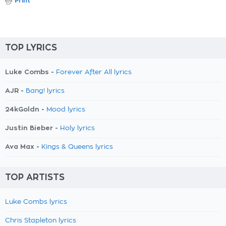
Print
TOP LYRICS
Luke Combs -
Forever After All lyrics
AJR -
Bang! lyrics
24kGoldn -
Mood lyrics
Justin Bieber -
Holy lyrics
Ava Max -
Kings & Queens lyrics
TOP ARTISTS
Luke Combs lyrics
Chris Stapleton lyrics