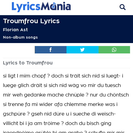
Troumfrou Lyrics
Florian Ast
Non-album songs
Lyrics to Troumfrou
si ligt I mim chopf ? doch si träit sich nid si luegt- i
luege glich dräit si sich nid wäg vo mir du tuesch
mir weh gedanke mache chnüple ? nur du chöntsch
si trenne fa mi wider afa chlemme merke was i
gschpüre ? gseh nid düre u i sueche di weisch-
villicht bi i ja am tröime ? doch du bisch ging