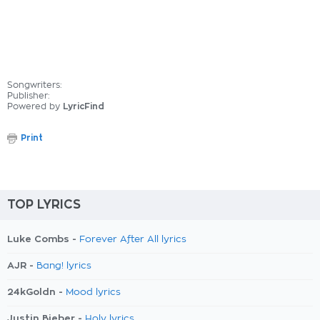
Songwriters:
Publisher:
Powered by
LyricFind
Print
TOP LYRICS
Luke Combs -
Forever After All lyrics
AJR -
Bang! lyrics
24kGoldn -
Mood lyrics
Justin Bieber -
Holy lyrics