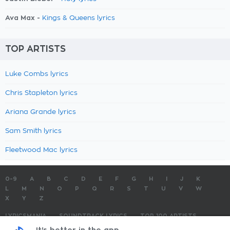
Ava Max -
Kings & Queens lyrics
TOP ARTISTS
Luke Combs lyrics
Chris Stapleton lyrics
Ariana Grande lyrics
Sam Smith lyrics
Fleetwood Mac lyrics
0-9
A
B
C
D
E
F
G
H
I
J
K
L
M
N
O
P
Q
R
S
T
U
V
W
X
Y
Z
LYRICSMANIA
SOUNDTRACK LYRICS
TOP 100 ARTISTS
TOP 100 LYRICS
SUBMIT LYRICS
CONTACT US