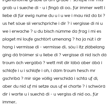
irgendnöime grüble bi am grabe ? schufle mir mis
grab u i sueche di - u i fingä di oo.. für immer wett i
liebe di für ewig nume du u i u we i mau nid da bi ?
us het söue sii verschpriche i dir ? i vergisse di ni u
we i erwache ? u du bisch nümme da frag i mi es
plaget mi loufe gschtört umenang ? ha ja nüt i dr
hang i vermisse di - vermisse di.. söu i itz zläbelang
ging dä tröimer si u liebe di ? vergisse di nid isch dä
troum äch vergäbä ? wett mit dir läbä aber äbä i
schlafe i u i schlafe i oh, i däm troum hesch mr
gschribä ? mir sige völlig verschidä i schta uf di,
aber du nid uf mi setze aus uf ei charte ? i schwörä
dir i warte u i suechä di - u vergiss di nid oo.. für
immer..