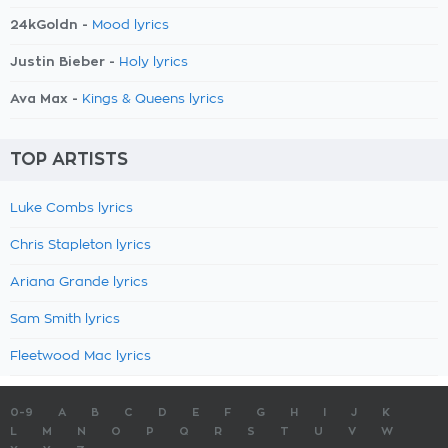
24kGoldn -
Mood lyrics
Justin Bieber -
Holy lyrics
Ava Max -
Kings & Queens lyrics
TOP ARTISTS
Luke Combs lyrics
Chris Stapleton lyrics
Ariana Grande lyrics
Sam Smith lyrics
Fleetwood Mac lyrics
0-9
A
B
C
D
E
F
G
H
I
J
K
L
M
N
O
P
Q
R
S
T
U
V
W