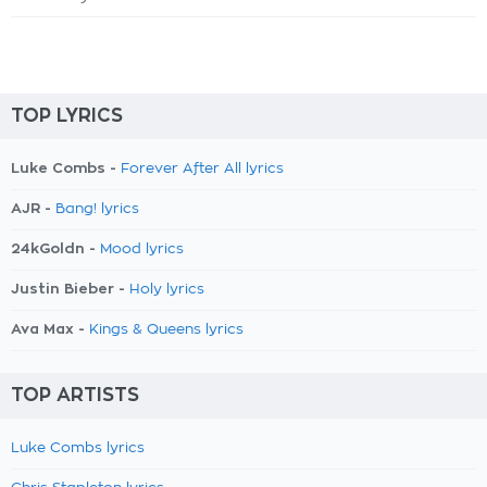
TOP LYRICS
Luke Combs -
Forever After All lyrics
AJR -
Bang! lyrics
24kGoldn -
Mood lyrics
Justin Bieber -
Holy lyrics
Ava Max -
Kings & Queens lyrics
TOP ARTISTS
Luke Combs lyrics