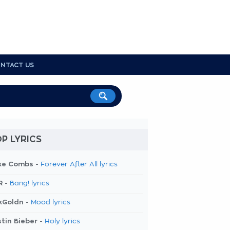
NTACT US
P LYRICS
ke Combs -
Forever After All lyrics
R -
Bang! lyrics
kGoldn -
Mood lyrics
tin Bieber -
Holy lyrics