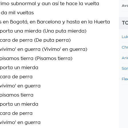
imo subnormal y aun así te hace la vuelta
Av
 da mil vueltas
 en Bogotá, en Barcelona y hasta en la Huerta
TO
porta una mierda (Una puta mierda)
Luk
ara de perra (De puta perra)
Chr
 vivimo' en guerra (Vivimo' en guerra)
pisamos tierra (Pisamos tierra)
Ari
mporta un mierda
Sam
cara de perra
Fle
 vivimo' en guerra
 pisamos tierra
mporta un mierda
cara de perra
 vivimo' en guerra