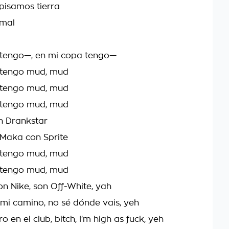
 pisamos tierra
rmal
 tengo—, en mi copa tengo—
 tengo mud, mud
 tengo mud, mud
 tengo mud, mud
n Drankstar
Maka con Sprite
 tengo mud, mud
 tengo mud, mud
on Nike, son Off-White, yah
 mi camino, no sé dónde vais, yeh
o en el club, bitch, I'm high as fuck, yeh