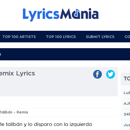
TOP 100 ARTISTS
TOP 100 LYRICS
SUBMIT LYRICS
CO
Remix Lyrics
TO
Lu
AJ
 Talibán - Remix
24
le talibán y lo disparo con la izquierda
Jus