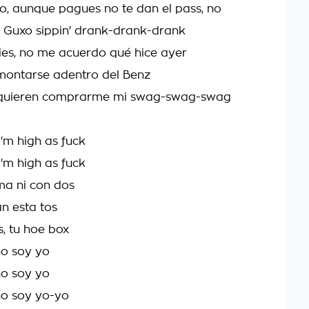
o, aunque pagues no te dan el pass, no
 Guxo sippin' drank-drank-drank
ies, no me acuerdo qué hice ayer
 montarse adentro del Benz
s, quieren comprarme mi swag-swag-swag
 I'm high as fuck
 I'm high as fuck
a ni con dos
n esta tos
, tu hoe box
no soy yo
no soy yo
no soy yo-yo