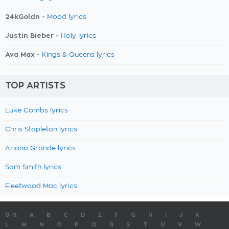
24kGoldn -
Mood lyrics
Justin Bieber -
Holy lyrics
Ava Max -
Kings & Queens lyrics
TOP ARTISTS
Luke Combs lyrics
Chris Stapleton lyrics
Ariana Grande lyrics
Sam Smith lyrics
Fleetwood Mac lyrics
0-9
A
B
C
D
E
F
G
H
I
J
K
L
M
N
O
P
Q
R
S
T
U
V
W