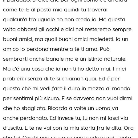
il paradiso. Si dice che per ogni uomo c'é un'altra
come te. E al posto mio quindi tu troverai
qualcun'altro uguale no non credo io. Ma questa
volta abbassi gli occhi e dici noi resteremo sempre
buoni amici, ma quali buoni amici maledetti. Io un
amico lo perdono mentre a te ti amo. Può
sembrarti anche banale ma é un istinto naturale.
Ma c'é una cosa che io non ti ho detto mai. I miei
problemi senza di te si chiaman guai. Ed é per
questo che mi vedi fare il duro in mezzo al mondo
per sentirmi più sicuro. E se davvero non vuoi dirmi
che ho sbagliato. Ricorda a volte un uomo va
anche perdonato. Ed invece tu, tu non mi lasci via
d'uscita. E te ne vai con la mia storia fra le dita. Ora