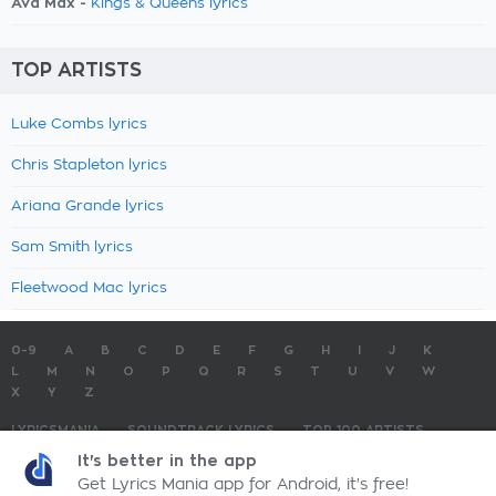
Ava Max -
Kings & Queens lyrics
TOP ARTISTS
Luke Combs lyrics
Chris Stapleton lyrics
Ariana Grande lyrics
Sam Smith lyrics
Fleetwood Mac lyrics
0-9
A
B
C
D
E
F
G
H
I
J
K
L
M
N
O
P
Q
R
S
T
U
V
W
X
Y
Z
LYRICSMANIA
SOUNDTRACK LYRICS
TOP 100 ARTISTS
TOP 100 LYRICS
SUBMIT LYRICS
CONTACT US
It's better in the app
Get Lyrics Mania app for Android, it's free!
LyricsMania.com - Copyright © 2026 - All Rights Reserved
Privacy Policy