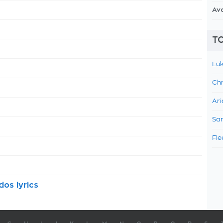
Av
TO
Luk
Chr
Ari
Sam
Fle
dos lyrics