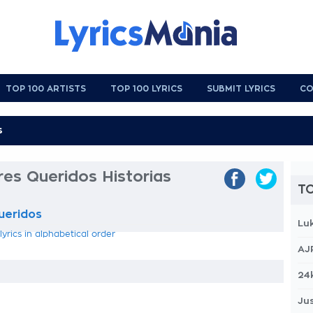
TOP 100 ARTISTS
TOP 100 LYRICS
SUBMIT LYRICS
CO
res Queridos Historias
TO
ueridos
Lu
yrics in alphabetical order
AJ
24
Jus