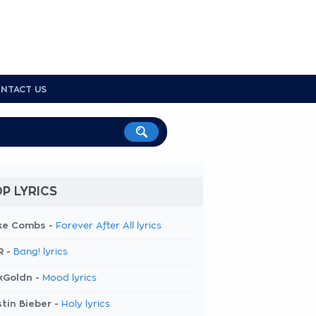
NTACT US
P LYRICS
ke Combs -
Forever After All lyrics
R -
Bang! lyrics
kGoldn -
Mood lyrics
tin Bieber -
Holy lyrics