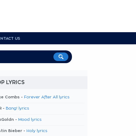
NTACT US
P LYRICS
ke Combs -
Forever After All lyrics
R -
Bang! lyrics
kGoldn -
Mood lyrics
tin Bieber -
Holy lyrics