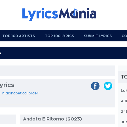
TOP 100 ARTISTS
TOP 100 LYRICS
SUBMIT LYRICS
CO
TO
yrics
Lu
s in alphabetical order
AJ
24
Andata E Ritorno (2023)
Jus