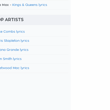
a Max -
Kings & Queens lyrics
P ARTISTS
e Combs lyrics
is Stapleton lyrics
ana Grande lyrics
 Smith lyrics
etwood Mac lyrics