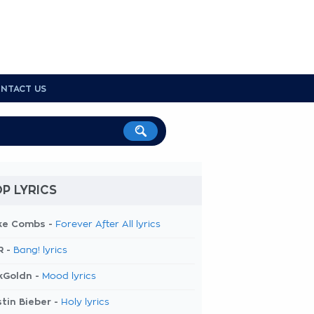
NTACT US
P LYRICS
ke Combs -
Forever After All lyrics
R -
Bang! lyrics
kGoldn -
Mood lyrics
tin Bieber -
Holy lyrics