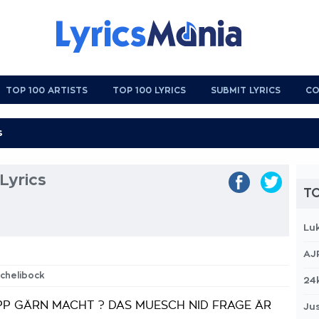
TOP 100 ARTISTS
TOP 100 LYRICS
SUBMIT LYRICS
CO
Lyrics
TO
Lu
AJ
chelibock
24
PP GÄRN MACHT ? DAS MUESCH NID FRAGE ÄR
Jus