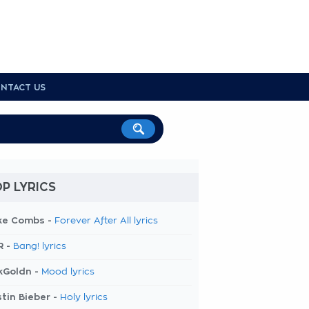
NTACT US
P LYRICS
ke Combs -
Forever After All lyrics
R -
Bang! lyrics
kGoldn -
Mood lyrics
tin Bieber -
Holy lyrics