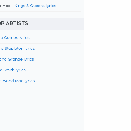
a Max -
Kings & Queens lyrics
P ARTISTS
e Combs lyrics
is Stapleton lyrics
ana Grande lyrics
 Smith lyrics
etwood Mac lyrics