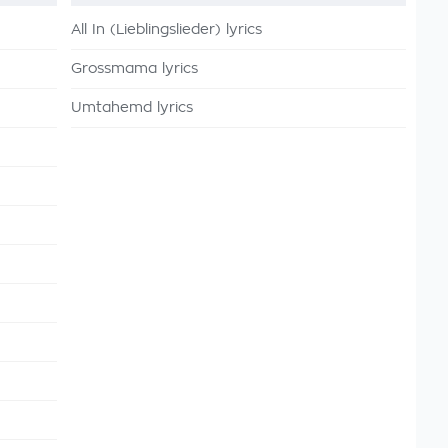
All In (Lieblingslieder) lyrics
Grossmama lyrics
Umtahemd lyrics