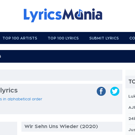
TOP 100 ARTISTS
TOP 100 LYRICS
SUBMIT LYRICS
CO
TO
lyrics
Lu
s in alphabetical order
AJ
24
Wir Sehn Uns Wieder (2020)
Jus