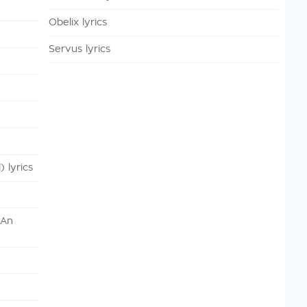
Obelix lyrics
Servus lyrics
 lyrics
 An