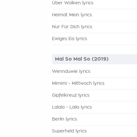
Über Wolken lyrics
Heimat Mein lyrics
Nur Für Dich lyrics
Ewiges Eis lyrics
Mal So Mal So (2019)
Wennduwie lyrics
Mimimi - Mittwoch lyrics
Gipfelkreuz lyrics
Lalala - Laila lyrics
Berlin lyrics
Superheld lyrics