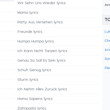
Wir Sehn Uns Wieder lyrics
Av
Mama lyrics
TO
Party Aus Versehen lyrics
Freunde lyrics
Luk
Chr
Humpa Humpa lyrics
Ari
Ich Kann Nicht Tanzen lyrics
Sam
Genau So Soll Es Sein lyrics
Fle
Schuh Genug lyrics
Sturm lyrics
Ich Nehm Alles Zurück lyrics
Homo Sapiens lyrics
Zahnpasta lyrics