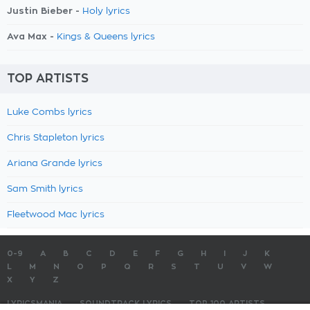
Justin Bieber -
Holy lyrics
Ava Max -
Kings & Queens lyrics
TOP ARTISTS
Luke Combs lyrics
Chris Stapleton lyrics
Ariana Grande lyrics
Sam Smith lyrics
Fleetwood Mac lyrics
0-9
A
B
C
D
E
F
G
H
I
J
K
L
M
N
O
P
Q
R
S
T
U
V
W
X
Y
Z
LYRICSMANIA
SOUNDTRACK LYRICS
TOP 100 ARTISTS