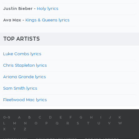
Justin Bieber -
Holy lyrics
Ava Max -
Kings & Queens lyrics
TOP ARTISTS
Luke Combs lyrics
Chris Stapleton lyrics
Ariana Grande lyrics
Sam Smith lyrics
Fleetwood Mac lyrics
0-9
A
B
C
D
E
F
G
H
I
J
K
L
M
N
O
P
Q
R
S
T
U
V
W
X
Y
Z