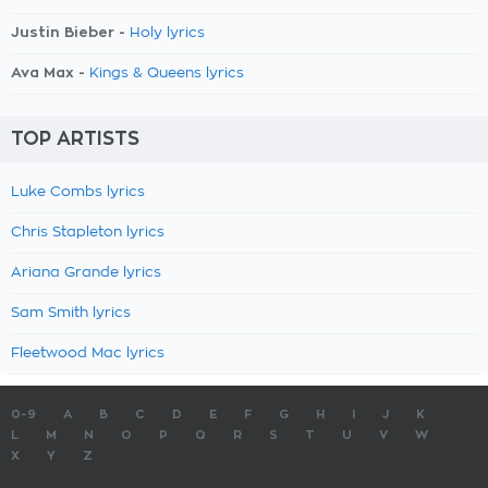
Justin Bieber -
Holy lyrics
Ava Max -
Kings & Queens lyrics
TOP ARTISTS
Luke Combs lyrics
Chris Stapleton lyrics
Ariana Grande lyrics
Sam Smith lyrics
Fleetwood Mac lyrics
0-9
A
B
C
D
E
F
G
H
I
J
K
L
M
N
O
P
Q
R
S
T
U
V
W
X
Y
Z