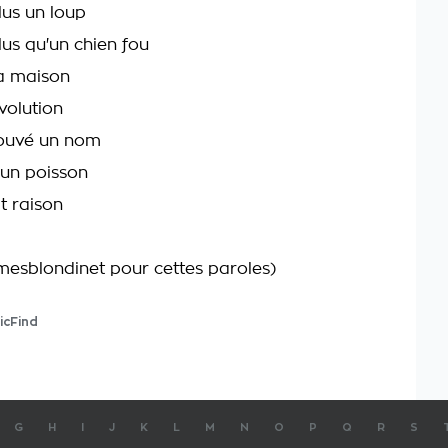
lus un loup
lus qu'un chien fou
a maison
volution
rouvé un nom
 un poisson
t raison
mesblondinet pour cettes paroles)
icFind
G
H
I
J
K
L
M
N
O
P
Q
R
S