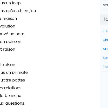
lus un loup
Av
lus qu'un chien fou
a maison
TO
volution
Luk
rouvé un nom
Chr
 un poisson
t raison
Ari
Sam
t raison
Fle
plus un primate
 quatre pattes
es relations
la branche
ux questions