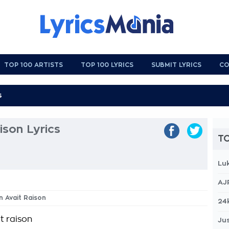
TOP 100 ARTISTS
TOP 100 LYRICS
SUBMIT LYRICS
CO
ison Lyrics
TO
Lu
AJ
n Avait Raison
24
t raison
Jus