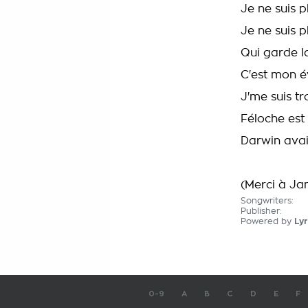
Je ne suis p
Je ne suis p
Qui garde l
C'est mon é
J'me suis t
Féloche est
Darwin avai
(Merci à Ja
Songwriters:
Publisher:
Powered by
Lyr
0-9
A
B
C
D
E
F