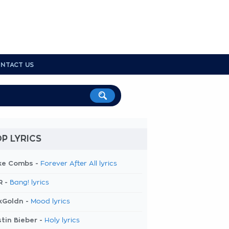
NTACT US
P LYRICS
ke Combs -
Forever After All lyrics
R -
Bang! lyrics
kGoldn -
Mood lyrics
tin Bieber -
Holy lyrics