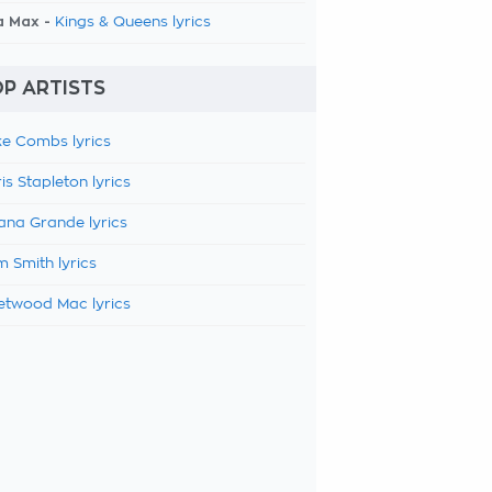
a Max -
Kings & Queens lyrics
P ARTISTS
e Combs lyrics
is Stapleton lyrics
ana Grande lyrics
 Smith lyrics
etwood Mac lyrics