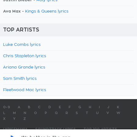
Holy lyrics
Ava Max -
Kings & Queens lyrics
TOP ARTISTS
Luke Combs lyrics
Chris Stapleton lyrics
Ariana Grande lyrics
Sam Smith lyrics
Fleetwood Mac lyrics
0-9
A
B
C
D
E
F
G
H
I
J
K
L
M
N
O
P
Q
R
S
T
U
V
W
X
Y
Z
LYRICSMANIA
SOUNDTRACK LYRICS
TOP 100 ARTISTS
TOP 100 LYRICS
SUBMIT LYRICS
CONTACT US