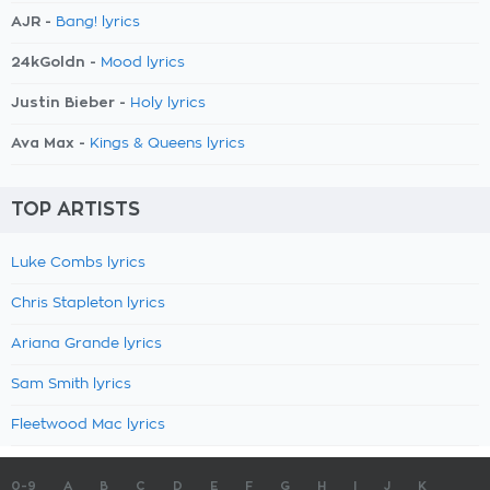
AJR -
Bang! lyrics
24kGoldn -
Mood lyrics
Justin Bieber -
Holy lyrics
Ava Max -
Kings & Queens lyrics
TOP ARTISTS
Luke Combs lyrics
Chris Stapleton lyrics
Ariana Grande lyrics
Sam Smith lyrics
Fleetwood Mac lyrics
0-9
A
B
C
D
E
F
G
H
I
J
K