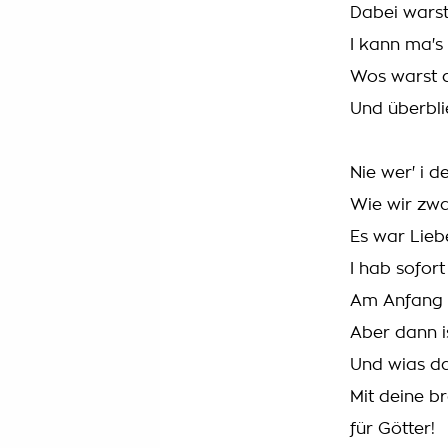
Dabei warst
I kann ma's
Wos warst d
Und überbli
Nie wer' i 
Wie wir zwa
Es war Lieb
I hab sofort
Am Anfang 
Aber dann i
Und wias da
Mit deine b
für Götter!