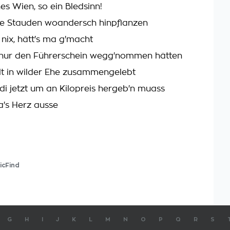
es Wien, so ein Bledsinn!
ihre Stauden woandersch hinpflanzen
 nix, hätt's ma g'macht
nur den Führerschein wegg'nommen hätten
lt in wilder Ehe zusammengelebt
 di jetzt um an Kilopreis hergeb'n muass
a's Herz ausse
icFind
G
H
I
J
K
L
M
N
O
P
Q
R
S