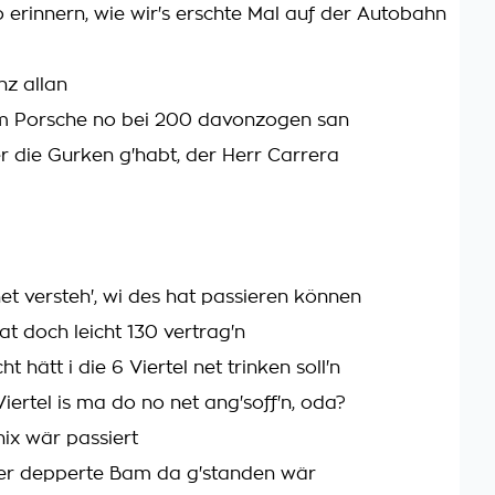
o erinnern, wie wir's erschte Mal auf der Autobahn
z allan
 Porsche no bei 200 davonzogen san
er die Gurken g'habt, der Herr Carrera
net versteh', wi des hat passieren können
at doch leicht 130 vertrag'n
cht hätt i die 6 Viertel net trinken soll'n
iertel is ma do no net ang'soff'n, oda?
ix wär passiert
er depperte Bam da g'standen wär