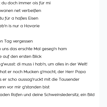
 du doch immer ois für mi
 wanen net verbeißen
u für a haßes Eisen
eb'n is nur a Havarie
den Tag vergessen
 uns das erschte Mal geseg'n ham
e auf den ersten Blick
 g'wusst: di muss i hab'n, um alles in der Welt!
hat er noch Mucken g'macht, der Herr Papa
s er scho aussag'ruckt mit die Tausender
nn vor mir g'standen bist
raden Rafen und deine Schweinsledersitz, ein Bild