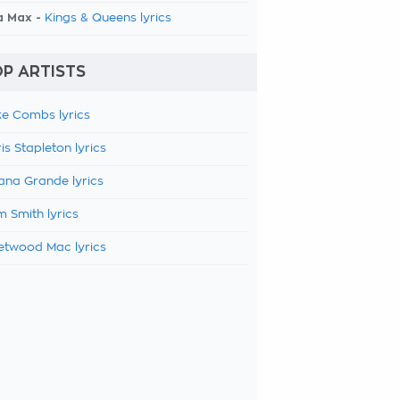
a Max -
Kings & Queens lyrics
P ARTISTS
e Combs lyrics
is Stapleton lyrics
ana Grande lyrics
 Smith lyrics
etwood Mac lyrics