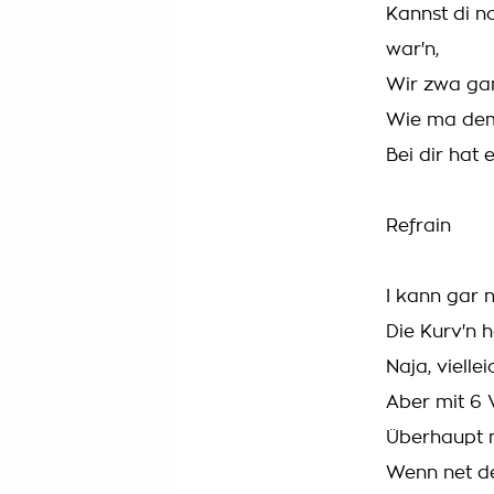
Kannst di n
war'n,
Wir zwa gan
Wie ma dem
Bei dir hat 
Refrain
I kann gar 
Die Kurv'n h
Naja, viellei
Aber mit 6 V
Überhaupt n
Wenn net d