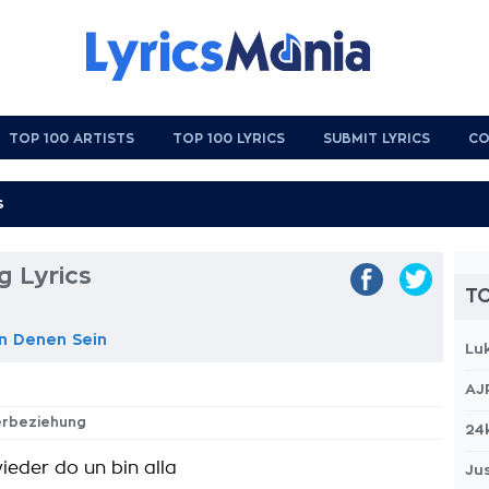
TOP 100 ARTISTS
TOP 100 LYRICS
SUBMIT LYRICS
CO
g Lyrics
TO
on Denen Sein
Lu
AJ
ierbeziehung
24
 wieder do un bin alla
Jus