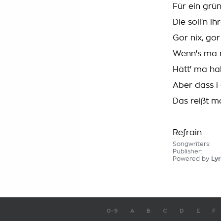
Für ein grün
Die soll'n 
Gor nix, gor
Wenn's ma 
Hätt' ma ha
Aber dass i
Das reißt m
Refrain
Songwriters:
Publisher:
Powered by
Lyr
0-9
A
B
C
D
E
F