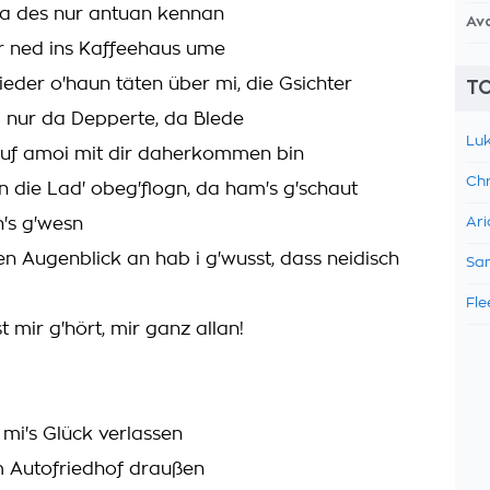
ia des nur antuan kennan
Av
ar ned ins Kaffeehaus ume
ieder o'haun täten über mi, die Gsichter
TO
 nur da Depperte, da Blede
Luk
auf amoi mit dir daherkommen bin
Chr
n die Lad' obeg'flogn, da ham's g'schaut
n's g'wesn
Ari
n Augenblick an hab i g'wusst, dass neidisch
Sam
Fle
 mir g'hört, mir ganz allan!
 mi's Glück verlassen
m Autofriedhof draußen