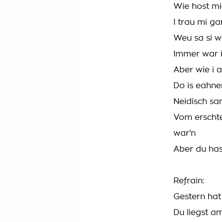
Wie host m
I trau mi g
Weu sa si w
Immer war i
Aber wie i 
Do is eahne
Neidisch sa
Vom erschte
war'n
Aber du hast
Refrain:
Gestern hat
Du liegst a