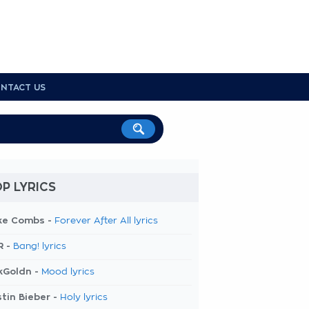
NTACT US
P LYRICS
ke Combs -
Forever After All lyrics
R -
Bang! lyrics
kGoldn -
Mood lyrics
tin Bieber -
Holy lyrics