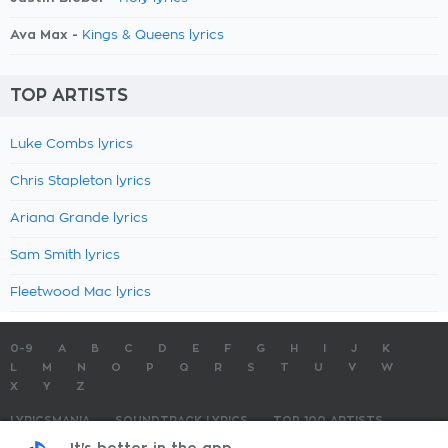
Ava Max -
Kings & Queens lyrics
TOP ARTISTS
Luke Combs lyrics
Chris Stapleton lyrics
Ariana Grande lyrics
Sam Smith lyrics
Fleetwood Mac lyrics
0-9
A
B
C
D
E
F
G
H
I
J
K
L
M
N
O
P
Q
R
S
T
U
V
W
X
Y
Z
LYRICSMANIA
SOUNDTRACK LYRICS
TOP 100 ARTISTS
TOP 100 LYRICS
SUBMIT LYRICS
CONTACT US