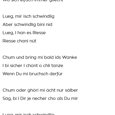
Wo sich eifach immer gliecht
Lueg, mir isch schwindlig
Aber schwindlig bini nid
Lueg, I han es Riesse
Riesse chani nüt
Chum und bring mi bald ids Wanke
I bi sicher I chönt o chli tanze
Wenn Du mi bruchsch derfür
Chum oder ghöri mi ächt nur sälber
Säg, bi I Dir je necher cho als Du mir