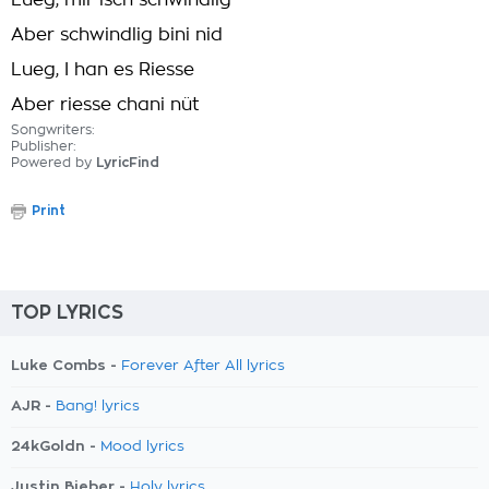
Lueg, mir isch schwindlig
Aber schwindlig bini nid
Lueg, I han es Riesse
Aber riesse chani nüt
Songwriters:
Publisher:
Powered by
LyricFind
Print
TOP LYRICS
Luke Combs -
Forever After All lyrics
AJR -
Bang! lyrics
24kGoldn -
Mood lyrics
Justin Bieber -
Holy lyrics