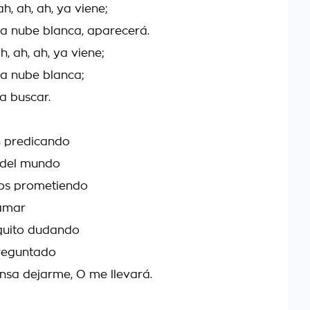
ah, ah, ah, ya viene;
na nube blanca, aparecerá.
ah, ah, ah, ya viene;
na nube blanca;
 a buscar.
n predicando
 del mundo
ios prometiendo
 amar
quito dudando
reguntado
ensa dejarme, O me llevará.