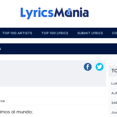
TOP 100 ARTISTS
TOP 100 LYRICS
SUBMIT LYRICS
CO
TO
Lu
AJ
ene
24
imos al mundo;
Jus