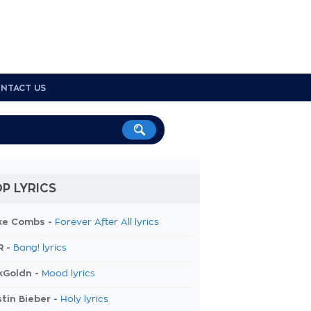
NTACT US
P LYRICS
ke Combs -
Forever After All lyrics
R -
Bang! lyrics
kGoldn -
Mood lyrics
tin Bieber -
Holy lyrics