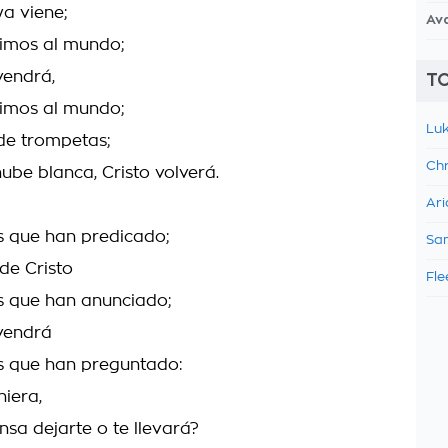
ya viene;
Av
imos al mundo;
vendrá,
TO
imos al mundo;
Luk
de trompetas;
Chr
ube blanca, Cristo volverá.
Ari
 que han predicado;
Sam
de Cristo
Fle
 que han anunciado;
vendrá
 que han preguntado:
niera,
ensa dejarte o te llevará?