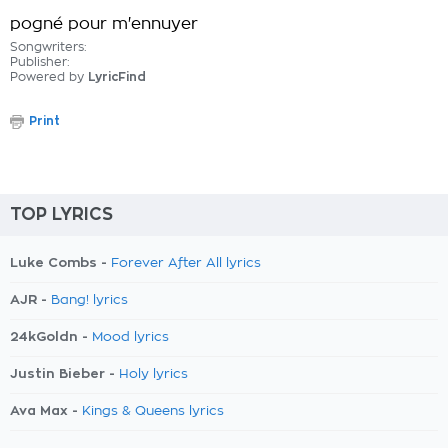
pogné pour m'ennuyer
Songwriters:
Publisher:
Powered by
LyricFind
Print
TOP LYRICS
Luke Combs -
Forever After All lyrics
AJR -
Bang! lyrics
24kGoldn -
Mood lyrics
Justin Bieber -
Holy lyrics
Ava Max -
Kings & Queens lyrics