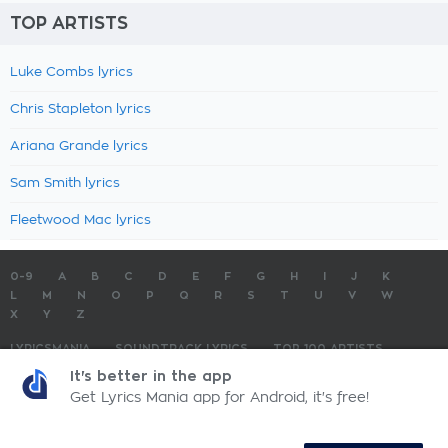
TOP ARTISTS
Luke Combs lyrics
Chris Stapleton lyrics
Ariana Grande lyrics
Sam Smith lyrics
Fleetwood Mac lyrics
0-9
A
B
C
D
E
F
G
H
I
J
K
L
M
N
O
P
Q
R
S
T
U
V
W
X
Y
Z
LYRICSMANIA
SOUNDTRACK LYRICS
TOP 100 ARTISTS
TOP 100 LYRICS
SUBMIT LYRICS
CONTACT US
It's better in the app
Get Lyrics Mania app for Android, it's free!
LyricsMania.com - Copyright © 2026 - All Rights Reserved
Privacy Policy