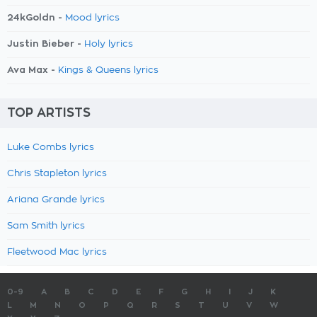
24kGoldn -
Mood lyrics
Justin Bieber -
Holy lyrics
Ava Max -
Kings & Queens lyrics
TOP ARTISTS
Luke Combs lyrics
Chris Stapleton lyrics
Ariana Grande lyrics
Sam Smith lyrics
Fleetwood Mac lyrics
0-9
A
B
C
D
E
F
G
H
I
J
K
L
M
N
O
P
Q
R
S
T
U
V
W