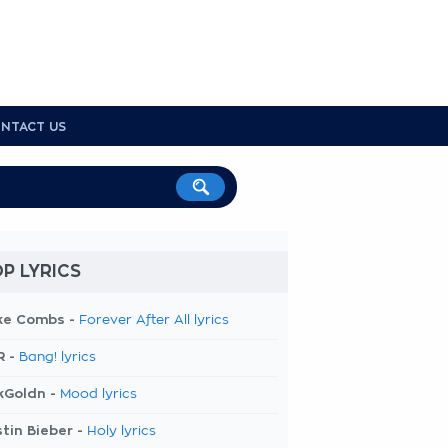
NTACT US
P LYRICS
ke Combs -
Forever After All lyrics
R -
Bang! lyrics
kGoldn -
Mood lyrics
tin Bieber -
Holy lyrics