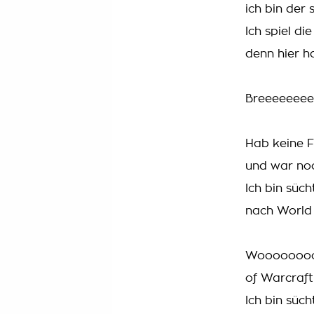
ich bin der 
Ich spiel di
denn hier h
Breeeeeeee
Hab keine F
und war noc
Ich bin sücht
nach World 
Woooooooo
of Warcraft
Ich bin sücht