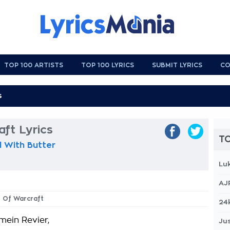
TOP 100 ARTISTS
TOP 100 LYRICS
SUBMIT LYRICS
CO
ft Lyrics
TO
 With Butter
Lu
AJ
d Of Warcraft
24
 mein Revier,
Jus