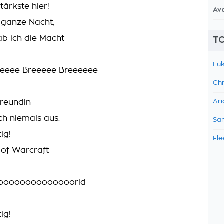
stärkste hier!
Av
e ganze Nacht,
ab ich die Macht
TO
Luk
eeee Breeeee Breeeeee
Chr
reundin
Ari
h niemals aus.
Sam
ig!
Fle
of Warcraft
ooooooooooooorld
ig!