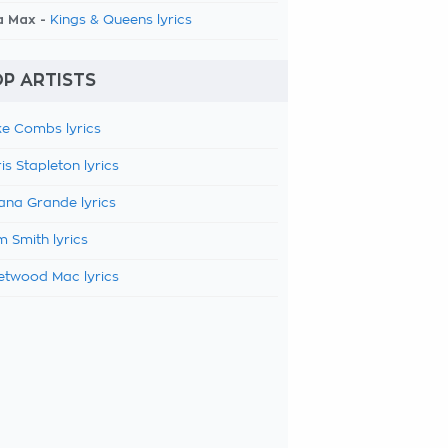
a Max -
Kings & Queens lyrics
P ARTISTS
e Combs lyrics
is Stapleton lyrics
ana Grande lyrics
 Smith lyrics
etwood Mac lyrics