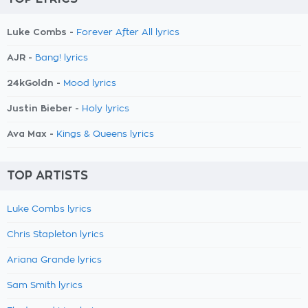
Luke Combs -
Forever After All lyrics
AJR -
Bang! lyrics
24kGoldn -
Mood lyrics
Justin Bieber -
Holy lyrics
Ava Max -
Kings & Queens lyrics
TOP ARTISTS
Luke Combs lyrics
Chris Stapleton lyrics
Ariana Grande lyrics
Sam Smith lyrics