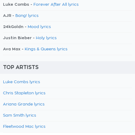
Luke Combs -
Forever After All lyrics
AJR -
Bang! lyrics
24kGoldn -
Mood lyrics
Justin Bieber -
Holy lyrics
Ava Max -
Kings & Queens lyrics
TOP ARTISTS
Luke Combs lyrics
Chris Stapleton lyrics
Ariana Grande lyrics
Sam Smith lyrics
Fleetwood Mac lyrics