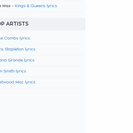
a Max -
Kings & Queens lyrics
P ARTISTS
e Combs lyrics
is Stapleton lyrics
ana Grande lyrics
 Smith lyrics
etwood Mac lyrics