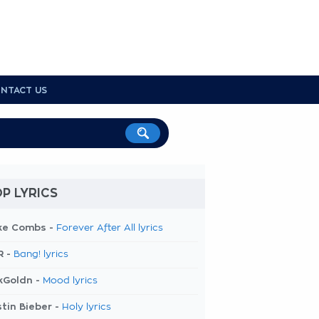
NTACT US
P LYRICS
ke Combs -
Forever After All lyrics
R -
Bang! lyrics
kGoldn -
Mood lyrics
tin Bieber -
Holy lyrics