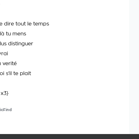
}
e dire tout le temps
 là tu mens
lus distinguer
vrai
a verité
i s'il te plait
 x3}
icFind