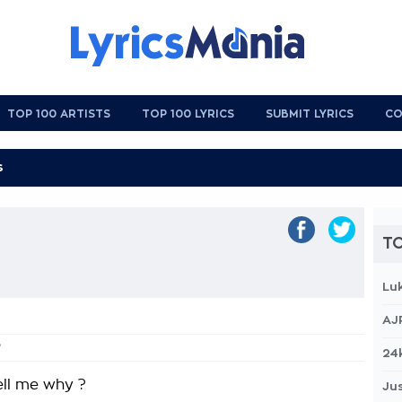
TOP 100 ARTISTS
TOP 100 LYRICS
SUBMIT LYRICS
CO
TO
Lu
AJ
?
24
ell me why ?
Jus