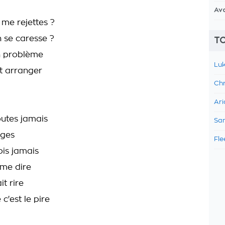
Av
 me rejettes ?
 se caresse ?
TO
n problème
Luk
t arranger
Chr
Ari
utes jamais
Sam
ges
Fle
ois jamais
me dire
it rire
 c'est le pire