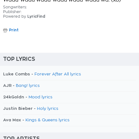
Wadu-wadu wadu-wadu wadu-wadu wa. (x8)
Songwriters:
Publisher:
Powered by
LyricFind
Print
TOP LYRICS
Luke Combs -
Forever After All lyrics
AJR -
Bang! lyrics
24kGoldn -
Mood lyrics
Justin Bieber -
Holy lyrics
Ava Max -
Kings & Queens lyrics
TOP ARTISTS