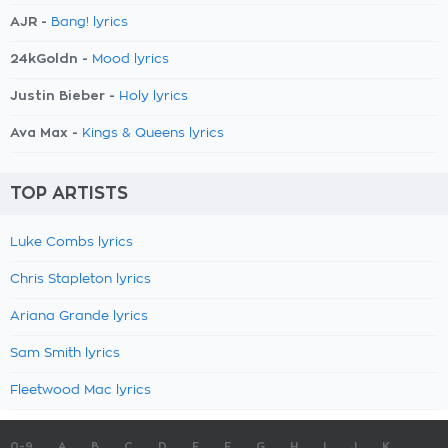
AJR -
Bang! lyrics
24kGoldn -
Mood lyrics
Justin Bieber -
Holy lyrics
Ava Max -
Kings & Queens lyrics
TOP ARTISTS
Luke Combs lyrics
Chris Stapleton lyrics
Ariana Grande lyrics
Sam Smith lyrics
Fleetwood Mac lyrics
0-9
A
B
C
D
E
F
G
H
I
J
K