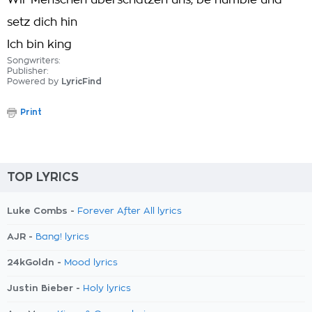
Wir Menschen überschätzen uns, be humble und
setz dich hin
Ich bin king
Songwriters:
Publisher:
Powered by
LyricFind
Print
TOP LYRICS
Luke Combs -
Forever After All lyrics
AJR -
Bang! lyrics
24kGoldn -
Mood lyrics
Justin Bieber -
Holy lyrics