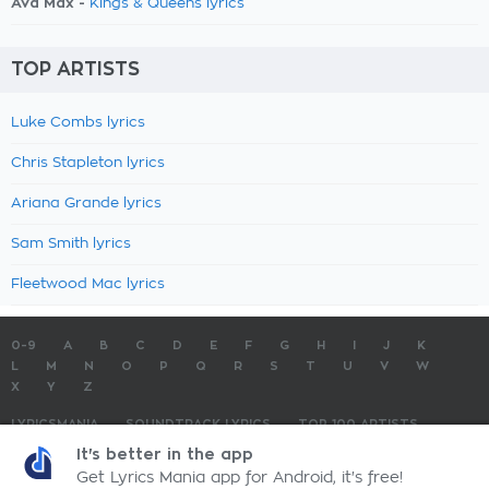
Ava Max -
Kings & Queens lyrics
TOP ARTISTS
Luke Combs lyrics
Chris Stapleton lyrics
Ariana Grande lyrics
Sam Smith lyrics
Fleetwood Mac lyrics
0-9
A
B
C
D
E
F
G
H
I
J
K
L
M
N
O
P
Q
R
S
T
U
V
W
X
Y
Z
LYRICSMANIA
SOUNDTRACK LYRICS
TOP 100 ARTISTS
TOP 100 LYRICS
SUBMIT LYRICS
CONTACT US
It's better in the app
Get Lyrics Mania app for Android, it's free!
LyricsMania.com - Copyright © 2026 - All Rights Reserved
Privacy Policy