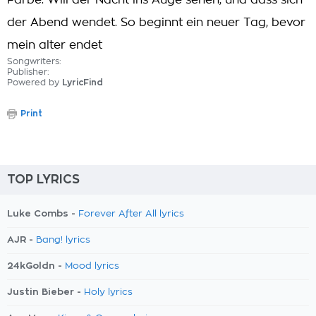
Farbe. Will der Nacht ins Auge sehen, und dass sich
der Abend wendet. So beginnt ein neuer Tag, bevor
mein alter endet
Songwriters:
Publisher:
Powered by
LyricFind
Print
TOP LYRICS
Luke Combs -
Forever After All lyrics
AJR -
Bang! lyrics
24kGoldn -
Mood lyrics
Justin Bieber -
Holy lyrics