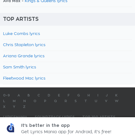
Ava Max -
Kings & Queens lyrics
TOP ARTISTS
Luke Combs lyrics
Chris Stapleton lyrics
Ariana Grande lyrics
Sam Smith lyrics
Fleetwood Mac lyrics
0-9
A
B
C
D
E
F
G
H
I
J
K
L
M
N
O
P
Q
R
S
T
U
V
W
X
Y
Z
LYRICSMANIA
SOUNDTRACK LYRICS
TOP 100 ARTISTS
TOP 100 LYRICS
SUBMIT LYRICS
CONTACT US
It's better in the app
Get Lyrics Mania app for Android, it's free!
LyricsMania.com - Copyright © 2026 - All Rights Reserved
Privacy Policy