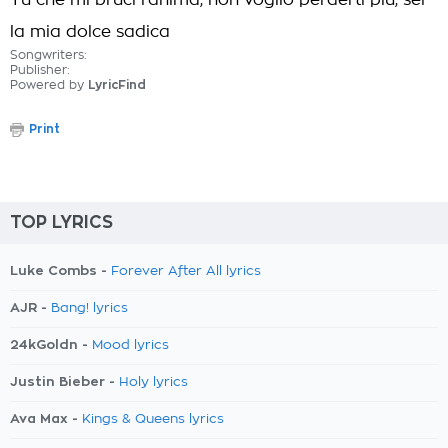
Tu che mi bruci l'anima, non voglio perderti più, sei
la mia dolce sadica
Songwriters:
Publisher:
Powered by
LyricFind
Print
TOP LYRICS
Luke Combs -
Forever After All lyrics
AJR -
Bang! lyrics
24kGoldn -
Mood lyrics
Justin Bieber -
Holy lyrics
Ava Max -
Kings & Queens lyrics