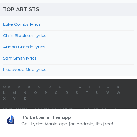
TOP ARTISTS
Luke Combs lyrics
Chris Stapleton lyrics
Ariana Grande lyrics
Sam Smith lyrics
Fleetwood Mac lyrics
0-9
A
B
C
D
E
F
G
H
I
J
K
L
M
N
O
P
Q
R
S
T
U
V
W
X
Y
Z
LYRICSMANIA
SOUNDTRACK LYRICS
TOP 100 ARTISTS
TOP 100 LYRICS
SUBMIT LYRICS
CONTACT US
It's better in the app
Get Lyrics Mania app for Android, it's free!
LyricsMania.com - Copyright © 2026 - All Rights Reserved
Privacy Policy