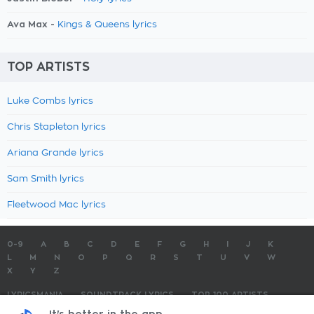
Ava Max -
Kings & Queens lyrics
TOP ARTISTS
Luke Combs lyrics
Chris Stapleton lyrics
Ariana Grande lyrics
Sam Smith lyrics
Fleetwood Mac lyrics
0-9
A
B
C
D
E
F
G
H
I
J
K
L
M
N
O
P
Q
R
S
T
U
V
W
X
Y
Z
LYRICSMANIA
SOUNDTRACK LYRICS
TOP 100 ARTISTS
TOP 100 LYRICS
SUBMIT LYRICS
CONTACT US