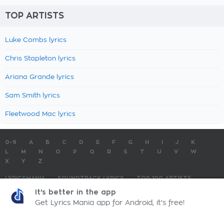
TOP ARTISTS
Luke Combs lyrics
Chris Stapleton lyrics
Ariana Grande lyrics
Sam Smith lyrics
Fleetwood Mac lyrics
0-9
A
B
C
D
E
F
G
H
I
J
K
L
M
N
O
P
Q
R
S
T
U
V
W
X
Y
Z
LYRICSMANIA
SOUNDTRACK LYRICS
TOP 100 ARTISTS
TOP 100 LYRICS
SUBMIT LYRICS
CONTACT US
It's better in the app
Get Lyrics Mania app for Android, it's free!
LyricsMania.com - Copyright © 2026 - All Rights Reserved
Privacy Policy