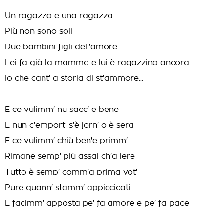
Un ragazzo e una ragazza
Più non sono soli
Due bambini figli dell'amore
Lei fa già la mamma e lui è ragazzino ancora
Io che cant' a storia di st'ammore...
E ce vulimm' nu sacc' e bene
E nun c'emport' s'è jorn' o è sera
E ce vulimm' chiù ben'e primm'
Rimane semp' più assai ch'a iere
Tutto è semp' comm'a prima vot'
Pure quann' stamm' appiccicati
E facimm' apposta pe' fa amore e pe' fa pace