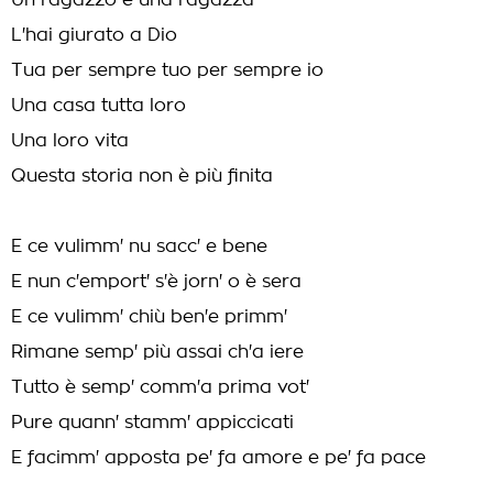
Un ragazzo e una ragazza
L'hai giurato a Dio
Tua per sempre tuo per sempre io
Una casa tutta loro
Una loro vita
Questa storia non è più finita
E ce vulimm' nu sacc' e bene
E nun c'emport' s'è jorn' o è sera
E ce vulimm' chiù ben'e primm'
Rimane semp' più assai ch'a iere
Tutto è semp' comm'a prima vot'
Pure quann' stamm' appiccicati
E facimm' apposta pe' fa amore e pe' fa pace