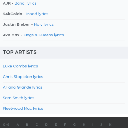
AJR -
Bang! lyrics
24kGoldn -
Mood lyrics
Justin Bieber -
Holy lyrics
Ava Max -
Kings & Queens lyrics
TOP ARTISTS
Luke Combs lyrics
Chris Stapleton lyrics
Ariana Grande lyrics
Sam Smith lyrics
Fleetwood Mac lyrics
0-9
A
B
C
D
E
F
G
H
I
J
K