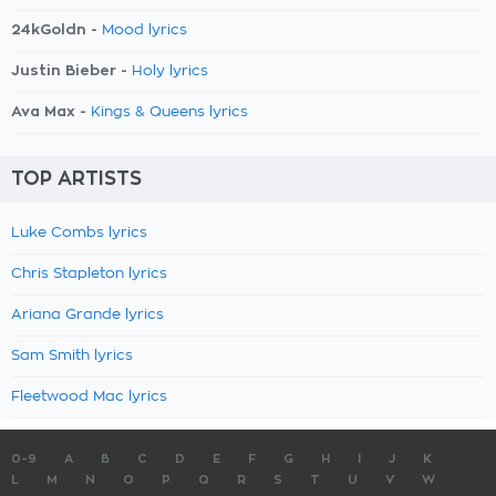
24kGoldn -
Mood lyrics
Justin Bieber -
Holy lyrics
Ava Max -
Kings & Queens lyrics
TOP ARTISTS
Luke Combs lyrics
Chris Stapleton lyrics
Ariana Grande lyrics
Sam Smith lyrics
Fleetwood Mac lyrics
0-9
A
B
C
D
E
F
G
H
I
J
K
L
M
N
O
P
Q
R
S
T
U
V
W