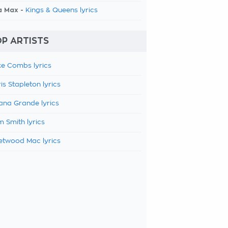
a Max -
Kings & Queens lyrics
P ARTISTS
e Combs lyrics
is Stapleton lyrics
ana Grande lyrics
 Smith lyrics
etwood Mac lyrics