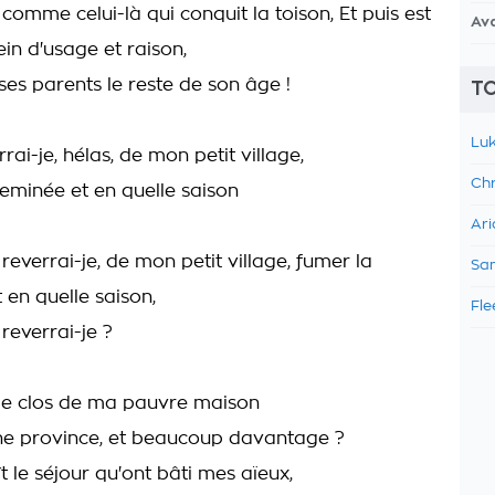
comme celui-là qui conquit la toison, Et puis est
Av
ein d'usage et raison,
ses parents le reste de son âge !
TO
Luk
ai-je, hélas, de mon petit village,
Chr
eminée et en quelle saison
Ari
everrai-je, de mon petit village, fumer la
Sam
 en quelle saison,
Fle
reverrai-je ?
 le clos de ma pauvre maison
ne province, et beaucoup davantage ?
t le séjour qu'ont bâti mes aïeux,