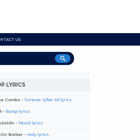
NTACT US
P LYRICS
ke Combs -
Forever After All lyrics
R -
Bang! lyrics
kGoldn -
Mood lyrics
tin Bieber -
Holy lyrics