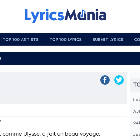
TOP 100 ARTISTS
TOP 100 LYRICS
SUBMIT LYRICS
CO
TO
Lu
AJ
e
24
, comme Ulysse, a fait un beau voyage,
Jus